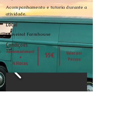
Acompanhamento e tutoria durante a
atividade.
Local
Craveiral Farmhouse
Condições
Aproximadament
Valor por
55€
e
Pessoa
4 Horas