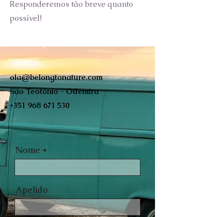
Responderemos tão breve quanto
possível!
ola@belongtonature.com
São Teotónio - Odemira
+351 968 671 530
Nome
Apelido